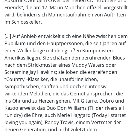
Ausdruck. Auf dem Cover der neuen CD “Brothers and
Friends", die am 17. Mai in München offiziell vorgestellt
wird, befinden sich Momentaufnahmen von Auftritten
im Schlosskeller.
[...] Auf Anhieb entwickelt sich eine Nähe zwischen dem
Publikum und den Hauptpersonen, die seit Jahren auf
einer Wellenlänge mit den großen Komponisten
Amerikas liegen. Sie schätzen den berührenden Blues
nach dem Strickmuster eines Muddy Waters oder
Screaming Jay Hawkins; sie loben die ergreifenden
“Country"-Klassiker, die unaufdringlichen,
sympathischen, sanften und doch so intensiv
wirkenden Melodien, die das Gemüt ansprechen, die
ins Ohr und zu Herzen gehen. Mit Gitarre, Dobro und
Kazoo erweist das Duo Don Williams (Til der rivers all
run dry) die Ehre, auch Merle Haggard (Today I startet
loving you again), Randy Travis, einem Vertreter der
neuen Generation, und nicht zuletzt dem