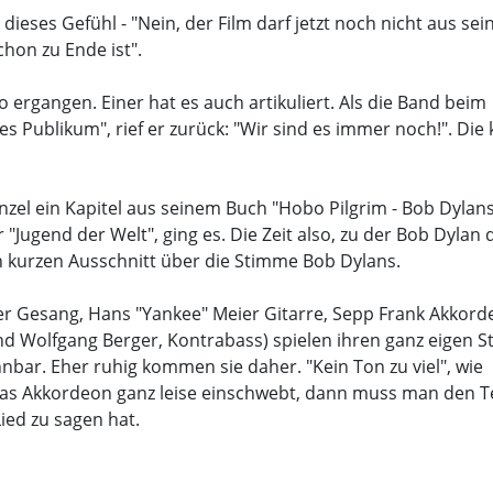
dieses Gefühl - "Nein, der Film darf jetzt noch nicht aus sei
schon zu Ende ist".
o ergangen. Einer hat es auch artikuliert. Als die Band beim
 Publikum", rief er zurück: "Wir sind es immer noch!". Die 
zel ein Kapitel aus seinem Buch "Hobo Pilgrim - Bob Dylans
 "Jugend der Welt", ging es. Die Zeit also, zu der Bob Dylan 
n kurzen Ausschnitt über die Stimme Bob Dylans.
er Gesang, Hans "Yankee" Meier Gitarre, Sepp Frank Akkord
nd Wolfgang Berger, Kontrabass) spielen ihren ganz eigen Sti
nbar. Eher ruhig kommen sie daher. "Kein Ton zu viel", wie
as Akkordeon ganz leise einschwebt, dann muss man den T
ied zu sagen hat.