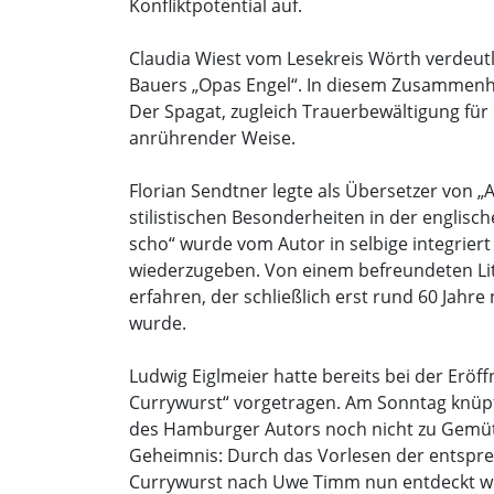
Konfliktpotential auf.
Claudia Wiest vom Lesekreis Wörth verdeutlic
Bauers „Opas Engel“. In diesem Zusammenh
Der Spagat, zugleich Trauerbewältigung für 
anrührender Weise.
Florian Sendtner legte als Übersetzer von 
stilistischen Besonderheiten in der englis
scho“ wurde vom Autor in selbige integrie
wiederzugeben. Von einem befreundeten Li
erfahren, der schließlich erst rund 60 Jah
wurde.
Ludwig Eiglmeier hatte bereits bei der Er
Currywurst“ vorgetragen. Am Sonntag knüpfte
des Hamburger Autors noch nicht zu Gemüte
Geheimnis: Durch das Vorlesen der entspre
Currywurst nach Uwe Timm nun entdeckt wo