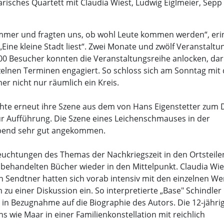
risches Quartett mit Claudia Wiest, Ludwig Eiglmeier, Sepp
Zimmer und fragten uns, ob wohl Leute kommen werden“, eri
„Eine kleine Stadt liest“. Zwei Monate und zwölf Veranstalt
800 Besucher konnten die Veranstaltungsreihe anlocken, da
nzelnen Terminen engagiert. So schloss sich am Sonntag mit
 nicht nur räumlich ein Kreis.
chte erneut ihre Szene aus dem von Hans Eigenstetter zum
ur Aufführung. Die Szene eines Leichenschmauses in der
abend sehr gut angekommen.
uchtungen des Themas der Nachkriegszeit in den Ortsteil
 behandelten Bücher wieder in den Mittelpunkt. Claudia Wie
an Sendtner hatten sich vorab intensiv mit den einzelnen W
u einer Diskussion ein. So interpretierte „Base" Schindler
 in Bezugnahme auf die Biographie des Autors. Die 12-jähri
wie Maar in einer Familienkonstellation mit reichlich