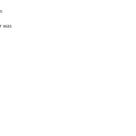
em
er was