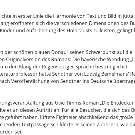
hte in erster Linie die Harmonie von Text und Bild in Jutta
ang eröffneten sich die verschiedenen Dimensionen des B
Kinder und Aufarbeitung des Holocausts zu leisten, gelingt h
„An der schönen blauen Donau“ seinen Schwerpunkt auf die
chen Originalversion des Romans: Die bayerische Wendung „
rt um den Klang der Regensburger Sprache bestmöglichst
teraturprofessor hatte Sendtner von Ludwig Bemelmans’ 
re nach Veröffentlichung von Sendtner ins Deutsche übertrag
öffnungsveranstaltung aus Uwe Timms Roman „Die Entdeckun
 er an diesen Auftritt an. Für alle Besucher, die sich das 
 geführt haben, lüftete Eiglmeier abschließend das große
chenden Textpassage schilderte er seinen Zuhörern, wie di
rden sei.