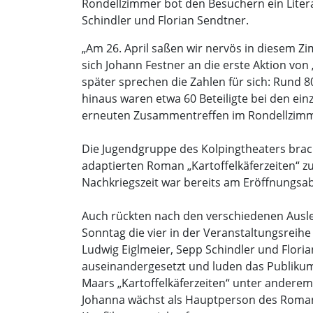
Rondellzimmer bot den Besuchern ein Litera
Schindler und Florian Sendtner.
„Am 26. April saßen wir nervös in diesem 
sich Johann Festner an die erste Aktion von 
später sprechen die Zahlen für sich: Rund 
hinaus waren etwa 60 Beteiligte bei den ei
erneuten Zusammentreffen im Rondellzimmer
Die Jugendgruppe des Kolpingtheaters bra
adaptierten Roman „Kartoffelkäferzeiten“ z
Nachkriegszeit war bereits am Eröffnungs
Auch rückten nach den verschiedenen Ausle
Sonntag die vier in der Veranstaltungsreihe
Ludwig Eiglmeier, Sepp Schindler und Flori
auseinandergesetzt und luden das Publikum z
Maars „Kartoffelkäferzeiten“ unter anderem
Johanna wächst als Hauptperson des Romans 