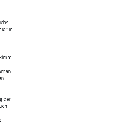
uchs.
ier in
I kimm
Roman
en
g der
Buch
e