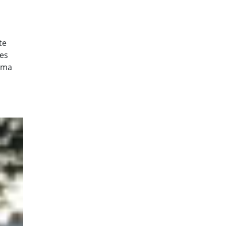
te
Des
mma