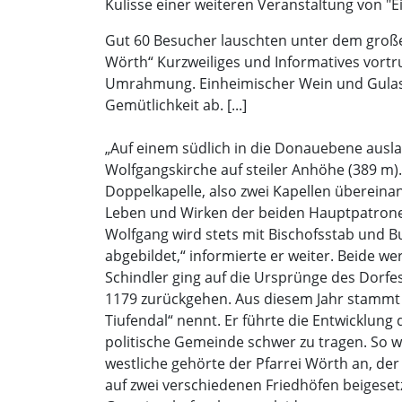
Kulisse einer weiteren Veranstaltung von "Ei
Gut 60 Besucher lauschten unter dem große
Wörth“ Kurzweiliges und Informatives vortr
Umrahmung. Einheimischer Wein und Gulasc
Gemütlichkeit ab. [...]
„Auf einem südlich in die Donauebene ausla
Wolfgangskirche auf steiler Anhöhe (389 m).
Doppelkapelle, also zwei Kapellen übereinan
Leben und Wirken der beiden Hauptpatrone d
Wolfgang wird stets mit Bischofsstab und Buc
abgebildet,“ informierte er weiter. Beide 
Schindler ging auf die Ursprünge des Dorfes
1179 zurückgehen. Aus diesem Jahr stammt 
Tiufendal“ nennt. Er führte die Entwicklung 
politische Gemeinde schwer zu tragen. So w
westliche gehörte der Pfarrei Wörth an, der
auf zwei verschiedenen Friedhöfen beigesetz