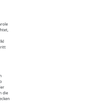
arole
htet,
lkl
ritt
m
so
der
n die
recken