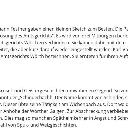
hann Festner gaben einen kleinen Sketch zum Besten. Die P
flösung des Amtsgerichts“. Es wird von drei Mitbürgern beric
mtsgerichts Wörth zu verhindern. Sie kamen dabei mit dem
itet, die aber kurz darauf wieder eingestellt wurden. Karl Vö
 Amtsgerichts Wörth bezeichnen. Sie ernteten für ihren Auft
, Grusel- und Geistergeschichten umwobenen Gegend. So zu
nannt der „Schinderbachl“. Der Name kommt von Schinder, 
. Dieser übte seine Tätigkeit am Wichenbach aus. Dort wo 
ner Anhöhe der Wörther Galgen. Zur Abschreckung verbliebe
en. Dies mag so manchen Spätheimkehrer in Angst und Sch
zahl von Spuk- und Weizgeschichten.