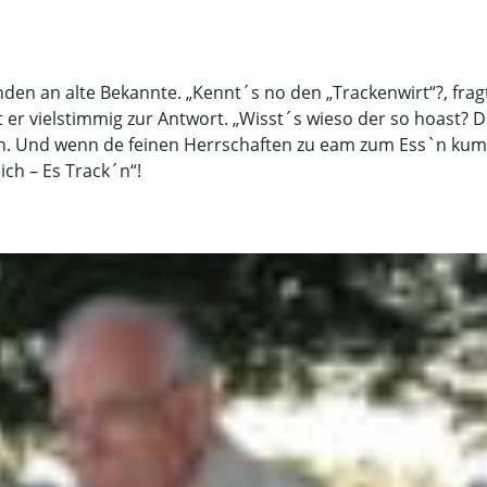
den an alte Bekannte. „Kennt´s no den „Trackenwirt“?, frag
t er vielstimmig zur Antwort. „Wisst´s wieso der so hoast? 
th. Und wenn de feinen Herrschaften zu eam zum Ess`n ku
ich – Es Track´n“!