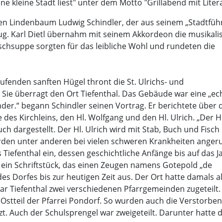
ne kleine Stadt liest" unter dem Motto "Grillabend mit Litera
n Lindenbaum Ludwig Schindler, der aus seinem „Stadtfüh
ug. Karl Dietl übernahm mit seinem Akkordeon die musikali
hsuppe sorgten für das leibliche Wohl und rundeten die
ufenden sanften Hügel thront die St. Ulrichs- und
 Sie überragt den Ort Tiefenthal. Das Gebäude war eine „ec
der.“ begann Schindler seinen Vortrag. Er berichtete über 
es Kirchleins, den Hl. Wolfgang und den Hl. Ulrich. „Der Hl
h dargestellt. Der Hl. Ulrich wird mit Stab, Buch und Fisch
werden unter anderen bei vielen schweren Krankheiten anger
 Tiefenthal ein, dessen geschichtliche Anfänge bis auf das J
ein Schriftstück, das einen Zeugen namens Gotepold „de
des Dorfes bis zur heutigen Zeit aus. Der Ort hatte damals a
ar Tiefenthal zwei verschiedenen Pfarrgemeinden zugeteilt.
 Ostteil der Pfarrei Pondorf. So wurden auch die Verstorbe
t. Auch der Schulsprengel war zweigeteilt. Darunter hatte d