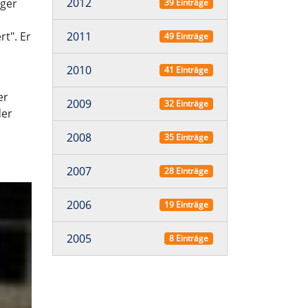
2012
iger
39 Einträge
2011
t". Er
49 Einträge
2010
41 Einträge
er
2009
32 Einträge
der
2008
35 Einträge
2007
28 Einträge
2006
19 Einträge
2005
8 Einträge