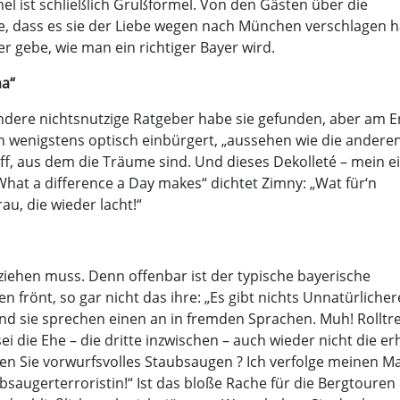
mel ist schließlich Grußformel. Von den Gästen über die
ie, dass es sie der Liebe wegen nach München verschlagen 
r gebe, wie man ein richtiger Bayer wird.
ma“
 andere nichtsnutzige Ratgeber habe sie gefunden, aber am 
en wenigstens optisch einbürgert, „aussehen wie die anderen
off, aus dem die Träume sind. Und dieses Dekolleté – mein e
hat a difference a Day makes“ dichtet Zimny: „Wat für‘n
au, die wieder lacht!“
ziehen muss. Denn offenbar ist der typische bayerische
frönt, so gar nicht das ihre: „Es gibt nichts Unnatürlicher
und sie sprechen einen an in fremden Sprachen. Muh! Rolltr
 die Ehe – die dritte inzwischen – auch wieder nicht die er
nnen Sie vorwurfsvolles Staubsaugen ? Ich verfolge meinen M
saugerterroristin!“ Ist das bloße Rache für die Bergtouren