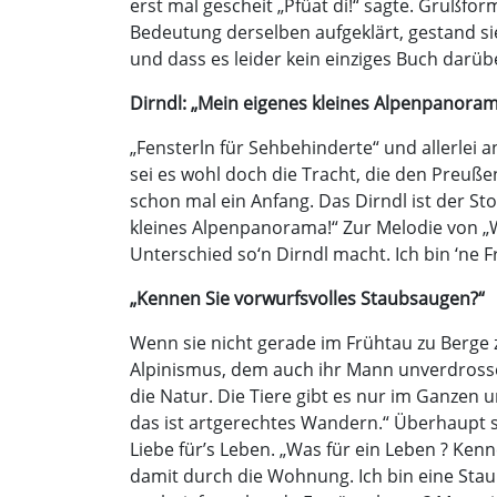
erst mal gescheit „Pfüat di!“ sagte. Grußfor
Bedeutung derselben aufgeklärt, gestand s
und dass es leider kein einziges Buch darübe
Dirndl: „Mein eigenes kleines Alpenpanora
„Fensterln für Sehbehinderte“ und allerlei
sei es wohl doch die Tracht, die den Preuß
schon mal ein Anfang. Das Dirndl ist der St
kleines Alpenpanorama!“ Zur Melodie von „W
Unterschied so‘n Dirndl macht. Ich bin ‘ne Fr
„Kennen Sie vorwurfsvolles Staubsaugen?“
Wenn sie nicht gerade im Frühtau zu Berge 
Alpinismus, dem auch ihr Mann unverdrossen 
die Natur. Die Tiere gibt es nur im Ganzen 
das ist artgerechtes Wandern.“ Überhaupt sei
Liebe für’s Leben. „Was für ein Leben ? Ke
damit durch die Wohnung. Ich bin eine Staub