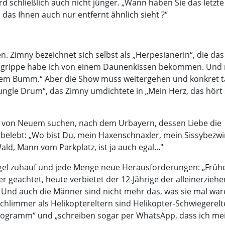
d schließlich auch nicht jünger. „Wann haben Sie das letzte
das Ihnen auch nur entfernt ähnlich sieht ?“
Zimny bezeichnet sich selbst als „Herpesianerin“, die das
lgrippe habe ich von einem Daunenkissen bekommen. Und
dem Bumm.“ Aber die Show muss weitergehen und konkret ta
 Jungle Drum“, das Zimny umdichtete in „Mein Herz, das hört 
al von Neuem suchen, nach dem Urbayern, dessen Liebe die
u belebt: „Wo bist Du, mein Haxenschnaxler, mein Sissybezwi
, Mann vom Parkplatz, ist ja auch egal..."
el zuhauf und jede Menge neue Herausforderungen: „Früh
r geachtet, heute verbietet der 12-Jährige der alleinerzieh
“ Und auch die Männer sind nicht mehr das, was sie mal war
hlimmer als Helikoptereltern sind Helikopter-Schwiegerelt
programm“ und „schreiben sogar per WhatsApp, dass ich me