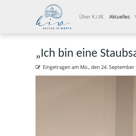
Navigation überspringen
Über K.i.W.
Aktuelles
„Ich bin ei­ne Staub­sau
Eingetragen am
Mo., den 24. September