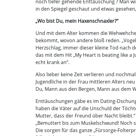
noch tiefer gehende Enttäuschung ? Man wir
in den Spiegel geschaut und etwas gesehen, 
„Wo bist Du, mein Haxenschnaxler?“
Und mit dem Alter kommen die Wehwehchen. 
bekommt, wovon andere bloß reden. „Voge
Herzschlag, immer dieser kleine Tod nach 
das mit dem Hit „My Heart is beating like a
echt krank an“.
Also lieber keine Zeit verlieren und nochm
Jugendliche in der Frau mittleren Alters ne
Du, Mann aus den Bergen, Mann aus dem Wald
Enttäuschungen gäbe es im Dating-Dschung
haben die Väter auf die Unschuld der Töchte
Mutter, dass der Freund über Nacht bleibt.
„Bemuttert bis zum Muskelschwund! Noch sc
Die sorgen für das ganze „Fürsorge-Folter