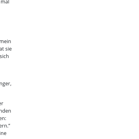
 mal
 mein
t sie
sich
nger,
er
enden
en:
ern.“
ine