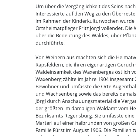
Um über die Vergänglichkeit des Seins na
Interessierte auf den Weg zu den Überrest
im Rahmen der Kinderkulturwochen wurde m
Ortsheimatpfleger Fritz Jörgl vollendet. Di
über die Bedeutung des Waldes, über Pflanz
durchführte.
Von Weihern aus machten sich die Heimatv
Rapsfeldern, die ihren eigenartigen Geruch 
Waldeinsamkeit des Waxenberges östlich vo
Waxenberg zählte im Jahre 1904 insgesamt 2
Bewohner und umfasste die Orte Augenthal
und Wachsenberg sowie das bereits damal
Jörgl durch Anschauungsmaterial die Verga
der größten im damaligen Waldamt vom Her
Bezirksamts Regensburg. Sie umfasste eine 
Marterl auf einer halbrunden von großen G
Familie Fürst im August 1906. Die Familien 