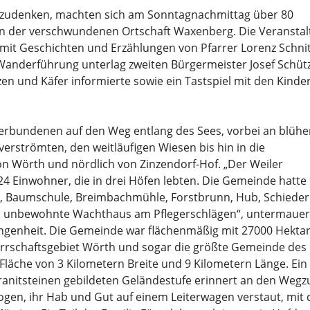
chzudenken, machten sich am Sonntagnachmittag über 80
en der verschwundenen Ortschaft Waxenberg. Die Veransta
it Geschichten und Erzählungen von Pfarrer Lorenz Schni
e Wanderführung unterlag zweiten Bürgermeister Josef Schütz
en und Käfer informierte sowie ein Tastspiel mit den Kinde
erbundenen auf den Weg entlang des Sees, vorbei an blüh
verströmten, den weitläufigen Wiesen bis hin in die
n Wörth und nördlich von Zinzendorf-Hof. „Der Weiler
4 Einwohner, die in drei Höfen lebten. Die Gemeinde hatte
, Baumschule, Breimbachmühle, Forstbrunn, Hub, Schieder
s unbewohnte Wachthaus am Pflegerschlägen“, untermauer
ngenheit. Die Gemeinde war flächenmäßig mit 27000 Hektar
rschaftsgebiet Wörth und sogar die größte Gemeinde des
Fläche von 3 Kilometern Breite und 9 Kilometern Länge. Ein
ranitsteinen gebildeten Geländestufe erinnert an den Wegz
zogen, ihr Hab und Gut auf einem Leiterwagen verstaut, mit 