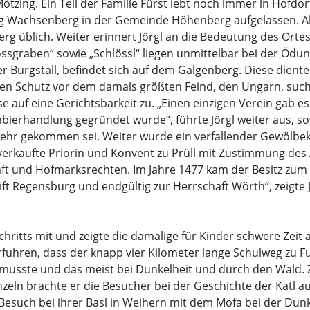
tzing. Ein Teil der Familie Fürst lebt noch immer in Hofdorf
ng Wachsenberg in der Gemeinde Höhenberg aufgelassen. A
g üblich. Weiter erinnert Jörgl an die Bedeutung des Ortes
lossgraben“ sowie „Schlössl“ liegen unmittelbar bei der Ödu
r Burgstall, befindet sich auf dem Galgenberg. Diese dient
hen Schutz vor dem damals größten Feind, den Ungarn, such
 auf eine Gerichtsbarkeit zu. „Einen einzigen Verein gab es
nbierhandlung gegründet wurde“, führte Jörgl weiter aus, s
wehr gekommen sei. Weiter wurde ein verfallender Gewölbek
erkaufte Priorin und Konvent zu Prüll mit Zustimmung des
ft und Hofmarksrechten. Im Jahre 1477 kam der Besitz zum
ft Regensburg und endgültig zur Herrschaft Wörth“, zeigte 
chritts mit und zeigte die damalige für Kinder schwere Zeit a
 erfuhren, dass der knapp vier Kilometer lange Schulweg zu F
 musste und das meist bei Dunkelheit und durch den Wald.
n brachte er die Besucher bei der Geschichte der Katl a
esuch bei ihrer Basl in Weihern mit dem Mofa bei der Dunk