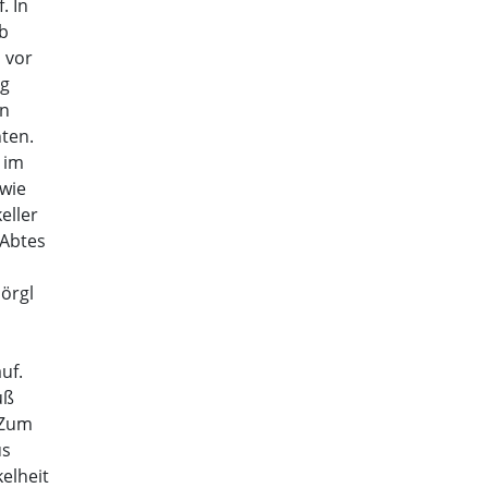
. In
b
 vor
ng
en
ten.
 im
owie
eller
 Abtes
Jörgl
uf.
uß
 Zum
us
elheit