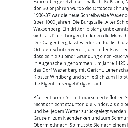
Fähre übergesetzt, nach Sallach, Kößnach, Mö
den 30-er Jahren wurde die Ortsbezeichnu
1936/37 war die neue Schreibweise Waxenber
über 1000 Jahren. Die Burgställe „Alter Sch
Waxsenberg. Ein dritter, bislang unbekannte
wohl als Fluchtburgen, in denen die Mensc
Der Galgenberg lässt wiederum Rückschlüsse
Ort, den Schützenverein, der in der Flasche
dass es nie zu einer Gründung einer Feuer
in Augenschein genommen. „Im Jahre 1429 v
das Dorf Waxenberg mit Gericht, Lehenscha
Kloster Windberg und schließlich zum Hofsti
die Eigentumszugehörigkeit auf.
Pfarrer Lorenz Schnitt marschierte flotten S
Nicht schlecht staunten die Kinder, als sie
und bei jedem Wetter zurückgelegt werden
Gruseln, zum Nachdenken und zum Schmunzel
Obermiethnach. So musste Sie nach einem B