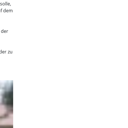
olle,
uf dem
 der
der zu