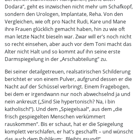
Dodara“, geht es inzwischen nicht mehr um Schafkopf,
sondern den Urologen, Implantate, Reha. Von den
Vergleichen, wie oft pro Nacht Rudi, Kare und Mane
ihre Frauen glücklich gemacht haben, hin zu wie oft
man letzte Nacht bieseln war. Zwar will er’s noch nicht
so recht einsehen, aber auch vor dem Toni macht das
Alter nicht Halt und so kommt auf ihn seine erste
Darmspiegelung in der „Arschabteilung“ zu.
Bei seiner detailgetreuen, realsatirischen Schilderung
berichtet er von einem Pulver, aufgrund dessen er die
Nacht auf der Schüssel verbringt. Einem Fragebogen,
bei dem er irgendwann nur noch abwechselnd ja und
nein ankreuzt („Sind Sie hypertonisch? Na, i bin
katholisch!“). Und dem „Spiegelsaal“, aus dem „die
frisch gespiegelten Menschen verkümmert
rauskommen“. Bis er schaut, hat er die Spiegelung
komplett verschlafen, er hat’s geschafft – und wünscht
das auch dem Publikum: „Bleibts gsund!“