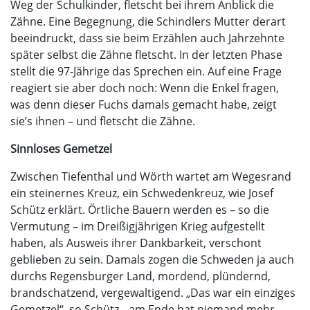
Weg der Schulkinder, fletscht bei ihrem Anblick die
Zähne. Eine Begegnung, die Schindlers Mutter derart
beeindruckt, dass sie beim Erzählen auch Jahrzehnte
später selbst die Zähne fletscht. In der letzten Phase
stellt die 97-Jährige das Sprechen ein. Auf eine Frage
reagiert sie aber doch noch: Wenn die Enkel fragen,
was denn dieser Fuchs damals gemacht habe, zeigt
sie’s ihnen – und fletscht die Zähne.
Sinnloses Gemetzel
Zwischen Tiefenthal und Wörth wartet am Wegesrand
ein steinernes Kreuz, ein Schwedenkreuz, wie Josef
Schütz erklärt. Örtliche Bauern werden es – so die
Vermutung – im Dreißigjährigen Krieg aufgestellt
haben, als Ausweis ihrer Dankbarkeit, verschont
geblieben zu sein. Damals zogen die Schweden ja auch
durchs Regensburger Land, mordend, plündernd,
brandschatzend, vergewaltigend. „Das war ein einziges
Gemetzel“, so Schütz, „am Ende hat niemand mehr