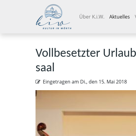
Navigation überspringen
Über K.i.W.
Aktuelles
Voll­be­setz­ter Ur­lau
saal
Eingetragen am
Di., den 15. Mai 2018