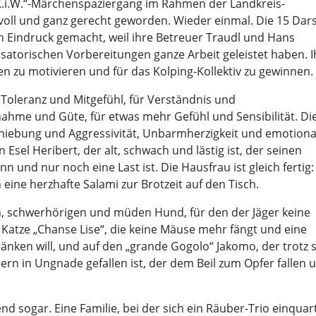
K.i.W.“-Märchenspaziergang im Rahmen der Landkreis-
voll und ganz gerecht geworden. Wieder einmal. Die 15 Dars
 Eindruck gemacht, weil ihre Betreuer Traudl und Hans
satorischen Vorbereitungen ganze Arbeit geleistet haben. 
zu motivieren und für das Kolping-Kollektiv zu gewinnen. [.
 Toleranz und Mitgefühl, für Verständnis und
ahme und Güte, für etwas mehr Gefühl und Sensibilität.
Di
bschiebung und Aggressivität, Unbarmherzigkeit und emotiona
 Esel Heribert, der alt, schwach und lästig ist, der seinen
 und nur noch eine Last ist. Die Hausfrau ist gleich fertig:
ne herzhafte Salami zur Brotzeit auf den Tisch.
n, schwerhörigen und müden Hund, für den der Jäger keine
Katze „Chanse Lise“, die keine Mäuse mehr fängt und eine
nken will, und auf den „grande Gogolo“ Jakomo, der trotz 
n in Ungnade gefallen ist, der dem Beil zum Opfer fallen 
 sogar. Eine Familie, bei der sich ein Räuber-Trio einquart