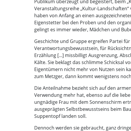
Publikum überzeugt und begeistert, beim „
Veranstaltungsreihe „Kultur-Landschaften“ 
haben von Anfang an einen ausgezeichneten
Eigenstetter bei den Proben und den organi
gelingt es immer wieder, Mädchen und Buben 
Geschichte und Gruppe ergreifen Partei für
Verantwortungsbewusstsein, für Rücksichtn
Erzählung [...] missbilligt Ausgrenzung, A
Kälte. Sie beklagt das schlimme Schicksal von
Eigentümern nicht mehr von Nutzen sein kann
zum Metzger, dann kommt wenigstens noch ei
Die Anteilnahme bezieht sich auf den arme
Verwendung mehr hat, ebenso auf die liebe 
ungnädige Frau mit dem Sonnenschirm erträ
ausgeprägten Selbstbewusstseins beim Bauer
Suppentopf landen soll.
Dennoch werden sie gebraucht, ganz dringend