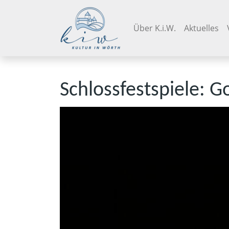
Navigation überspringen
Über K.i.W.
Aktuelles
Schlossfestspiele: G