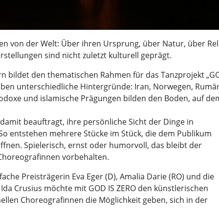
en von der Welt: Über ihren Ursprung, über Natur, über Rel
stellungen sind nicht zuletzt kulturell geprägt.
ern bildet den thematischen Rahmen für das Tanzprojekt „G
ben unterschiedliche Hintergründe: Iran, Norwegen, Rumän
thodoxe und islamische Prägungen bilden den Boden, auf de
amit beauftragt, ihre persönliche Sicht der Dinge in
 So entstehen mehrere Stücke im Stück, die dem Publikum
öffnen. Spielerisch, ernst oder humorvoll, das bleibt der
 Choreografinnen vorbehalten.
che Preisträgerin Eva Eger (D), Amalia Darie (RO) und die
Ida Crusius möchte mit GOD IS ZERO den künstlerischen
ellen Choreografinnen die Möglichkeit geben, sich in der