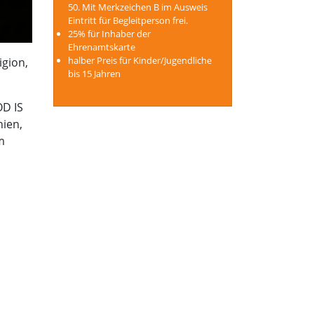
50. Mit Merkzeichen B im Ausweis
Eintritt für Begleitperson frei.
25% für Inhaber der
Ehrenamtskarte
halber Preis für Kinder/Jugendliche
igion,
bis 15 Jahren
OD IS
ien,
m