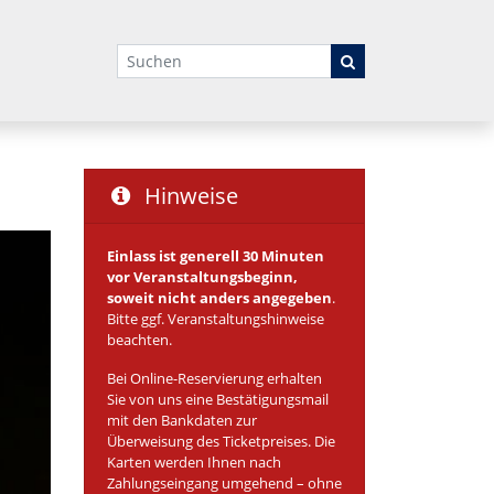
Suchbegriffe
Hinweise
Einlass ist generell 30 Minuten
vor Veranstaltungsbeginn,
soweit nicht anders angegeben
.
Bitte ggf. Veranstaltungshinweise
beachten.
Bei Online-Reservierung erhalten
Sie von uns eine Bestätigungsmail
mit den Bankdaten zur
Überweisung des Ticketpreises. Die
Karten werden Ihnen nach
Zahlungseingang umgehend – ohne