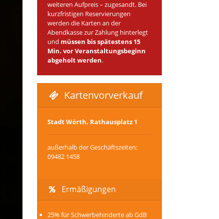
weiteren Aufpreis – zugesandt. Bei
kurzfristigen Reservierungen
werden die Karten an der
Abendkasse zur Zahlung hinterlegt
und
müssen bis spätestens 15
Min. vor Veranstaltungsbeginn
abgeholt werden
.
Kartenvorverkauf
Stadt Wörth, Rathausplatz 1
außerhalb der Geschäftszeiten:
09482 1458
Ermäßigungen
25% für Schwerbehinderte ab GdB