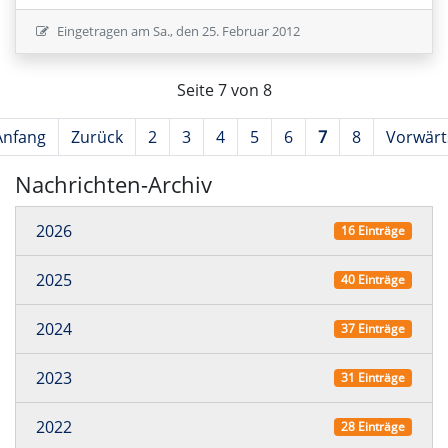
Eingetragen am
Sa., den 25. Februar 2012
Seite 7 von 8
Anfang
Zurück
2
3
4
5
6
7
8
Vorwärt
Nachrichten-Archiv
2026
16 Einträge
2025
40 Einträge
2024
37 Einträge
2023
31 Einträge
2022
28 Einträge