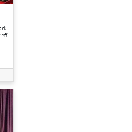
ork
reff