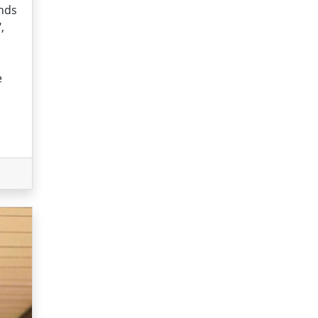
unds
,
e